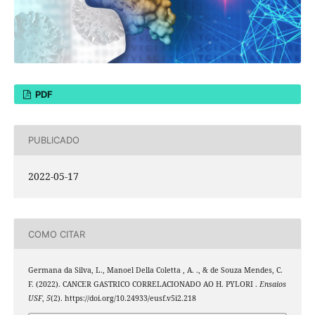
PDF
PUBLICADO
2022-05-17
COMO CITAR
Germana da Silva, L., Manoel Della Coletta , A. ., & de Souza Mendes, C.
F. (2022). CANCER GASTRICO CORRELACIONADO AO H. PYLORI .
Ensaios
USF
,
5
(2). https://doi.org/10.24933/eusf.v5i2.218