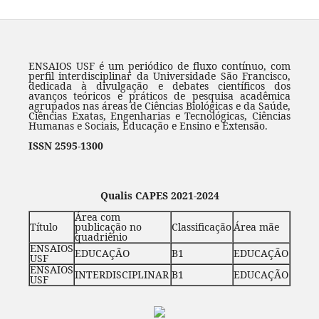
ENSAIOS USF é um periódico de fluxo contínuo, com
perfil interdisciplinar da Universidade São Francisco,
dedicada à divulgação e debates científicos dos
avanços teóricos e práticos de pesquisa acadêmica
agrupados nas áreas de Ciências Biológicas e da Saúde,
Ciências Exatas, Engenharias e Tecnológicas, Ciências
Humanas e Sociais, Educação e Ensino e Extensão.
ISSN 2595-1300
Qualis CAPES 2021-2024
Área com
Título
publicação no
Classificação
Área mãe
quadriênio
ENSAIOS
EDUCAÇÃO
B1
EDUCAÇÃO
USF
ENSAIOS
INTERDISCIPLINAR
B1
EDUCAÇÃO
USF