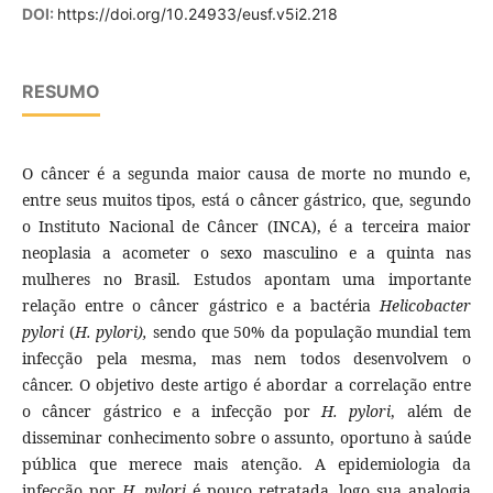
DOI:
https://doi.org/10.24933/eusf.v5i2.218
RESUMO
O câncer é a segunda maior causa de morte no mundo e,
entre seus muitos tipos, está o câncer gástrico, que, segundo
o Instituto Nacional de Câncer (INCA), é a terceira maior
neoplasia a acometer o sexo masculino e a quinta nas
mulheres no Brasil. Estudos apontam uma importante
relação entre o câncer gástrico e a bactéria
Helicobacter
pylori
(
H. pylori),
sendo que
50% da população mundial tem
infecção pela mesma, mas nem todos desenvolvem o
câncer. O objetivo deste artigo é abordar a correlação entre
o câncer gástrico e a infecção por
H. pylori
, além de
disseminar conhecimento sobre o assunto, oportuno à saúde
pública que merece mais atenção. A epidemiologia da
infecção por
H. pylori
é pouco retratada, logo sua analogia