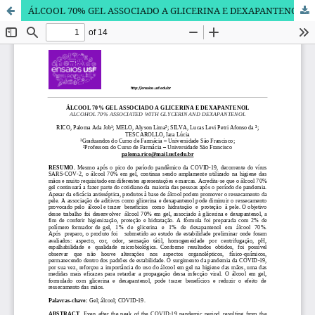
ÁLCOOL 70% GEL ASSOCIADO A GLICERINA E DEXAPANTENOL