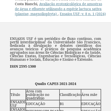
Costa Bianchi,
Avaliação ecotoxicológica de amostras
de água e efluente utilizando a espécie lactuca sativa
(plantae, magnoliophyta)
,
Ensaios USF: v. 8 n. 1 (2024)
ENSAIOS USF é um periódico de fluxo contínuo, com
perfil interdisciplinar da Universidade São Francisco,
dedicada à divulgação e debates científicos dos
avanços teóricos e práticos de pesquisa acadêmica
agrupados nas áreas de Ciências Biológicas e da Saúde,
Ciências Exatas, Engenharias e Tecnológicas, Ciências
Humanas e Sociais, Educação e Ensino e Extensão.
ISSN 2595-1300
Qualis CAPES 2021-2024
Área com
Título
publicação no
Classificação
Área mãe
quadriênio
ENSAIOS
EDUCAÇÃO
B1
EDUCAÇÃO
USF
ENSAIOS