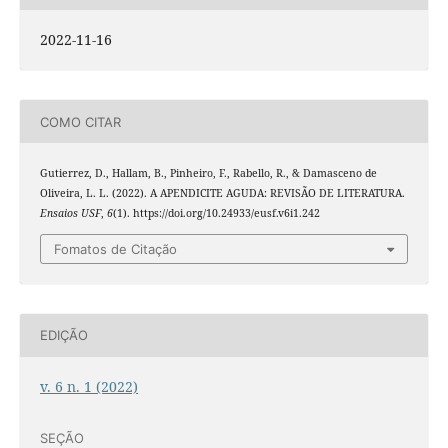
2022-11-16
COMO CITAR
Gutierrez, D., Hallam, B., Pinheiro, F., Rabello, R., & Damasceno de
Oliveira, L. L. (2022). A APENDICITE AGUDA: REVISÃO DE LITERATURA.
Ensaios USF
,
6
(1). https://doi.org/10.24933/eusf.v6i1.242
Fomatos de Citação
EDIÇÃO
v. 6 n. 1 (2022)
SEÇÃO