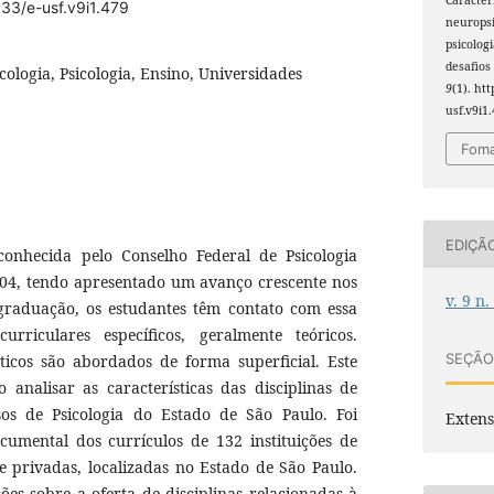
933/e-usf.v9i1.479
neuropsi
psicolog
desafios
ologia, Psicologia, Ensino, Universidades
9
(1). htt
usf.v9i1
Foma
EDIÇÃ
conhecida pelo Conselho Federal de Psicologia
04, tendo apresentado um avanço crescente nos
v. 9 n.
graduação, os estudantes têm contato com essa
riculares específicos, geralmente teóricos.
SEÇÃ
ticos são abordados de forma superficial. Este
 analisar as características das disciplinas de
sos de Psicologia do Estado de São Paulo. Foi
Exten
cumental dos currículos de 132 instituições de
 e privadas, localizadas no Estado de São Paulo.
es sobre a oferta de disciplinas relacionadas à