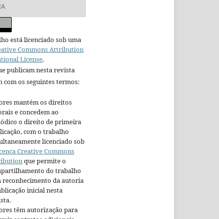
ÇA
lho está licenciado sob uma
eative Commons Attribution
ational License
.
e publicam nesta revista
 com os seguintes termos:
ores mantém os direitos
orais e concedem ao
iódico o direito de primeira
licação, com o trabalho
ultaneamente licenciado sob
cença Creative Commons
ribution
que permite o
partilhamento do trabalho
 reconhecimento da autoria
blicação inicial nesta
sta.
ores têm autorização para