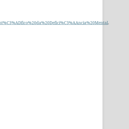
0Cient%C3%ADfico%20da%20Defici%C3%AAncia%20Mental
.