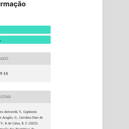
formação
L
CADO
9-16
CITAR
ra Antonelli, V., Capitanio
 Aragão, G., Carolina Dias de
 V., & de Lima, R. F. (2025).
ização das disciplinas de