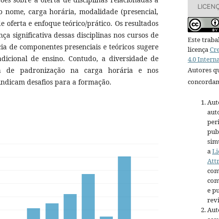
LICEN
do nome, carga horária, modalidade (presencial,
e oferta e enfoque teórico/prático. Os resultados
 significativa dessas disciplinas nos cursos de
Este traba
a de componentes presenciais e teóricos sugere
licença
Cr
icional de ensino. Contudo, a diversidade de
4.0 Intern
Autores qu
ta de padronização na carga horária e nos
concordam
 indicam desafios para a formação.
Aut
aut
per
pub
sim
a
Li
Att
com
com
e pu
revi
Aut