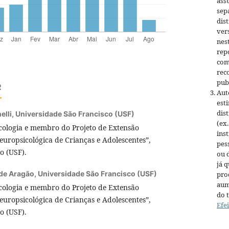
ass
sep
dis
ver
nest
rep
com
rec
publ
R
Aut
est
dis
elli,
Universidade São Francisco (USF)
(ex
cologia e membro do Projeto de Extensão
ins
europsicológica de Crianças e Adolescentes”,
pes
o (USF).
ou 
já 
 de Aragão,
Universidade São Francisco (USF)
pro
aum
cologia e membro do Projeto de Extensão
do 
europsicológica de Crianças e Adolescentes”,
Efe
o (USF).