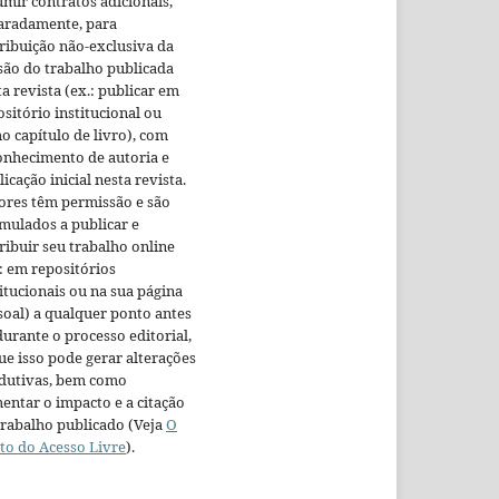
umir contratos adicionais,
aradamente, para
tribuição não-exclusiva da
são do trabalho publicada
a revista (ex.: publicar em
ositório institucional ou
o capítulo de livro), com
onhecimento de autoria e
icação inicial nesta revista.
ores têm permissão e são
imulados a publicar e
tribuir seu trabalho online
.: em repositórios
titucionais ou na sua página
soal) a qualquer ponto antes
durante o processo editorial,
que isso pode gerar alterações
dutivas, bem como
entar o impacto e a citação
trabalho publicado (Veja
O
ito do Acesso Livre
).