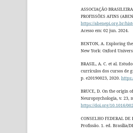
ASSOCIAÇÃO BRASILEIRA
PROFISSÕES AFINS (ABENEP
https://abenepi.org.br
Acesso em: 02 jun. 2024.
BENTON, A. Exploring the 
New York: Oxford Universi
BRASIL, A. C. et al. Estud
currículos dos cursos de 
p. e20190023, 2020.
https
BRUCE, D. On the origin o
Neuropsychologia, v. 23, n
https://doi.org/10.1016/0
CONSELHO FEDERAL DE PSI
Profissão. 1. ed. Brasília/