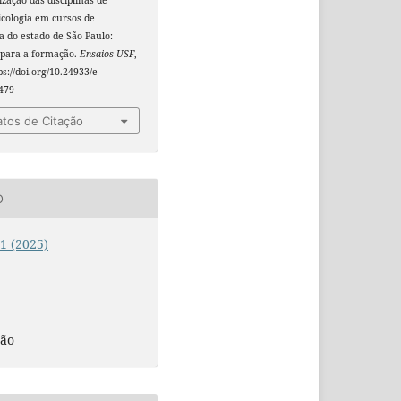
cologia em cursos de
ia do estado de São Paulo:
 para a formação.
Ensaios USF
,
ps://doi.org/10.24933/e-
.479
tos de Citação
O
 1 (2025)
O
são