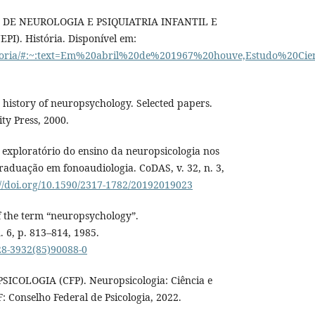
 DE NEUROLOGIA E PSIQUIATRIA INFANTIL E
I). História. Disponível em:
/historia/#:~:text=Em%20abril%20de%201967%20houve,Estudo%2
history of neuropsychology. Selected papers.
ty Press, 2000.
o exploratório do ensino da neuropsicologia nos
graduação em fonoaudiologia. CoDAS, v. 32, n. 3,
://doi.org/10.1590/2317-1782/20192019023
f the term “neuropsychology”.
. 6, p. 813–814, 1985.
028-3932(85)90088-0
COLOGIA (CFP). Neuropsicologia: Ciência e
DF: Conselho Federal de Psicologia, 2022.