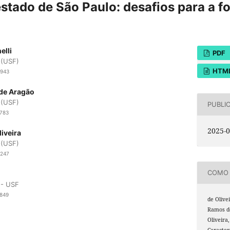
estado de São Paulo: desafios para a 
elli
PDF
 (USF)
HTM
2943
 de Aragão
 (USF)
PUBLI
4783
2025-0
liveira
 (USF)
8247
COMO 
 - USF
2849
de Olivei
Ramos de
Oliveira,
Caracter