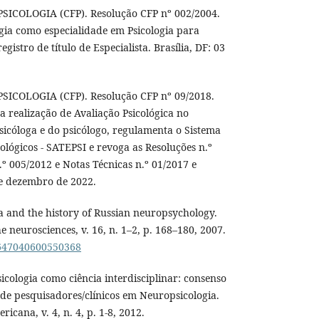
COLOGIA (CFP). Resolução CFP nº 002/2004.
ia como especialidade em Psicologia para
egistro de título de Especialista. Brasília, DF: 03
COLOGIA (CFP). Resolução CFP nº 09/2018.
 a realização de Avaliação Psicológica no
psicóloga e do psicólogo, regulamenta o Sistema
cológicos - SATEPSI e revoga as Resoluções n.º
.º 005/2012 e Notas Técnicas n.º 01/2017 e
de dezembro de 2022.
 and the history of Russian neuropsychology.
he neurosciences, v. 16, n. 1–2, p. 168–180, 2007.
09647040600550368
icologia como ciência interdisciplinar: consenso
de pesquisadores/clínicos em Neuropsicologia.
icana, v. 4, n. 4, p. 1-8, 2012.