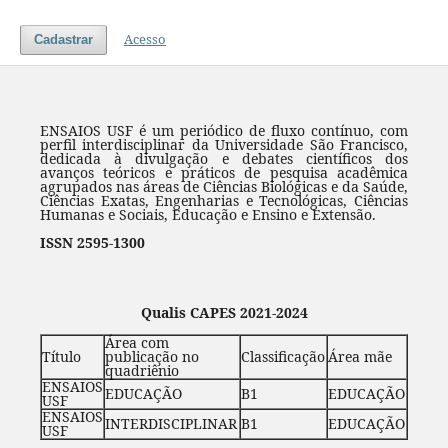
Acesso
Cadastrar
ENSAIOS USF é um periódico de fluxo contínuo, com
perfil interdisciplinar da Universidade São Francisco,
dedicada à divulgação e debates científicos dos
avanços teóricos e práticos de pesquisa acadêmica
agrupados nas áreas de Ciências Biológicas e da Saúde,
Ciências Exatas, Engenharias e Tecnológicas, Ciências
Humanas e Sociais, Educação e Ensino e Extensão.
ISSN 2595-1300
Qualis CAPES 2021-2024
Área com
Título
publicação no
Classificação
Área mãe
quadriênio
ENSAIOS
EDUCAÇÃO
B1
EDUCAÇÃO
USF
ENSAIOS
INTERDISCIPLINAR
B1
EDUCAÇÃO
USF