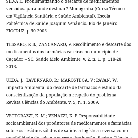
SILVA E. Problematizando o descarte de medicamentos
vencidos: para onde destinar? Monografia (Curso Técnico
em Vigilância Sanitária e Saúde Ambiental), Escola
Politécnica de Saúde Joaquim Venâncio. Rio de Janeiro:
FIOCRUZ, p.50.2005.
TESSARO, P. B.; ZANCANARO, V. Recolhimento e descarte dos
medicamentos das farmácias caseiras no município de
Caçador – SC. Saúde Meio Ambiente, v. 2, n. 1, p. 118-28,
2013.
UEDA, J.; TAVERNARO, R.; MAROSTEGA, V.; PAVAN, W.
Impacto Ambiental do descarte de fármacos e estudo da
conscientização da população a respeito do problema.
Revista Ciências do Ambiente. v. 5, n. 1. 2009.
VETTORAZZI, K. M.; VENAZZI, K. F. Responsabilidade
socioambiental dos produtores de medicamentos e farmácias
sobre os resíduos sólidos de saúde: a logística reversa como
possibilidade de coleta e correta destinação. Revista Ciência e