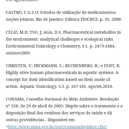
CASTRO, C.G.S.O; Estudos de utilização de medicamentos:
noções básicas. Rio de Janeiro: Editora FIOCRUZ, p. 92. 2000.
CELIZ, M.D; TSO, J; AGA, D.S. Pharmaceutical metabolites in
the environment: analytical challenges e ecological risks.
Environmental Toxicology e Chemistry, v.1, p. 2473-2484,
out/nov2009.
CHRISTEN, V.; HICKMANN, S.; RECHENBERG, B.; e FENT, K.
Highly ative human pharmaceuticals in aquatic systems: A
concept for their identification based on their mode of
action. Aquatic Toxicology, v.3. p. 167-181, ago/set,2010.
CONAMA, Conselho Nacional do Meio Ambiente. Resolução
nº 358, de 29 de abril de 2005: Dispõe sobre o tratamento e a
disposição final dos resíduos dos serviços de saúde e dá
outras providências.. Disponível em:
<
http://www.mma.gov.br/port/conama/legiabre.cfm?