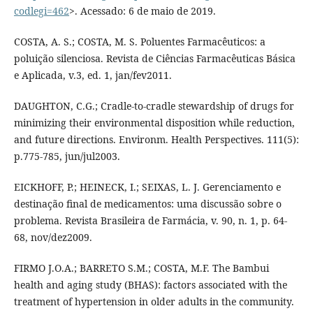
codlegi=462
>. Acessado: 6 de maio de 2019.
COSTA, A. S.; COSTA, M. S. Poluentes Farmacêuticos: a
poluição silenciosa. Revista de Ciências Farmacêuticas Básica
e Aplicada, v.3, ed. 1, jan/fev2011.
DAUGHTON, C.G.; Cradle-to-cradle stewardship of drugs for
minimizing their environmental disposition while reduction,
and future directions. Environm. Health Perspectives. 111(5):
p.775-785, jun/jul2003.
EICKHOFF, P.; HEINECK, I.; SEIXAS, L. J. Gerenciamento e
destinação final de medicamentos: uma discussão sobre o
problema. Revista Brasileira de Farmácia, v. 90, n. 1, p. 64-
68, nov/dez2009.
FIRMO J.O.A.; BARRETO S.M.; COSTA, M.F. The Bambui
health and aging study (BHAS): factors associated with the
treatment of hypertension in older adults in the community.