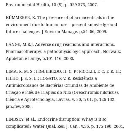
Environmental Health, 10 (8), p. 559-573, 2007.
KÜMMERER, K. The presence of pharmaceuticals in the
environment due to human use – present knowledge and
future challenges. J Environ Manage. p,54–66, 2009.
LANGE, M.R.J. Adverse drug reactions and interactions.
Pharmacotherapy: a pathophysiologic approach. Norwalk:
Appleton e Lange, p.101-116. 2000.
LIMA, R. M. S.; FIGUEIREDO, H. C. P.; PICOLLI, F. C. F. R. H.;
FILHO, J. S. S. B.; LOGATO, P. V. R. Resistência a
Antimicrobianos de Bactérias Oriundas de Ambiente de
Criação e Filés de Tilápias do Nilo (Oreochromis niloticus).
Ciência e Agrotecnologia, Lavras, v. 30, n 01. p. 126-132.
jan./fev, 2006.
LINDSEY, et al., Endocrine disruption: Whay is it so
complicated? Water Qual. Res. J. Can., v.36, p. 175-190. 2001.