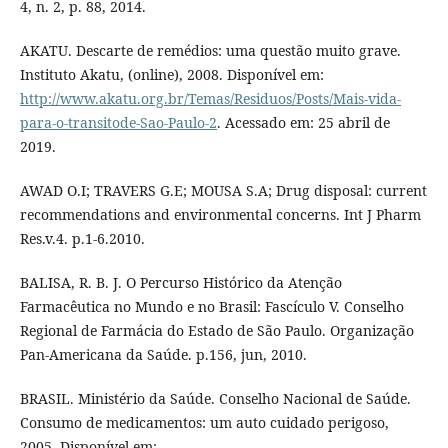
4, n. 2, p. 88, 2014.
AKATU. Descarte de remédios: uma questão muito grave.
Instituto Akatu, (online), 2008. Disponível em:
http://www.akatu.org.br/Temas/Residuos/Posts/Mais-vida-
para-o-transitode-Sao-Paulo-2
. Acessado em: 25 abril de
2019.
AWAD O.I; TRAVERS G.E; MOUSA S.A; Drug disposal: current
recommendations and environmental concerns. Int J Pharm
Res.v.4. p.1-6.2010.
BALISA, R. B. J. O Percurso Histórico da Atenção
Farmacêutica no Mundo e no Brasil: Fascículo V. Conselho
Regional de Farmácia do Estado de São Paulo. Organização
Pan-Americana da Saúde. p.156, jun, 2010.
BRASIL. Ministério da Saúde. Conselho Nacional de Saúde.
Consumo de medicamentos: um auto cuidado perigoso,
2005. Disponível em: