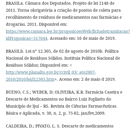
BRASILa. Câmara dos Deputados. Projeto de lei 2148 de
2011. Torna obrigatória a criação de pontos de coleta para
recolhimento de resíduos de medicamentos nas farmácias e
drogarias. 2011. Disponível em:
https://www.camara.leg.br/proposicoesWeb/fichadetramitacao?
idProposicao=517644
. Acessado em: 16 de maio de 2019.
BRASILb. Lei nº 12.305, de 02 de agosto de 2010b. Política
Nacional de Resíduos Sólidos. Instituia Política Nacional de
Resíduos Sólidos; Disponível em: <
http://www.planalto.gov.br/ccivil_03/_ato2007-
2010/2010/lei/l12305.htm
>. Acesso em: 2 de maio d 2019.
BUENO, C.S.; WEBER, D; OLIVEIRA, K.R. Farmácia Caseira e
Descarte de Medicamentos no Bairro Luiz Fogliatto do
Município de Ijuí – RS. Revista de Ciências Farmacêuticas
Básica e Aplicada, v. 30, n. 2, p. 75-82, jan/fev,2009.
CALDEIRA, D.; PIVATO, L. S. Descarte de medicamentos