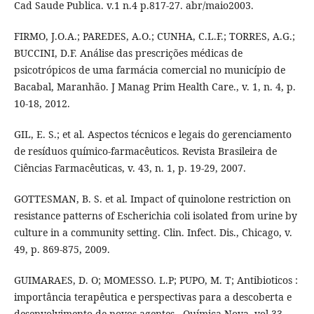
Cad Saude Publica. v.1 n.4 p.817-27. abr/maio2003.
FIRMO, J.O.A.; PAREDES, A.O.; CUNHA, C.L.F.; TORRES, A.G.;
BUCCINI, D.F. Análise das prescrições médicas de
psicotrópicos de uma farmácia comercial no município de
Bacabal, Maranhão. J Manag Prim Health Care., v. 1, n. 4, p.
10-18, 2012.
GIL, E. S.; et al. Aspectos técnicos e legais do gerenciamento
de resíduos químico-farmacêuticos. Revista Brasileira de
Ciências Farmacêuticas, v. 43, n. 1, p. 19-29, 2007.
GOTTESMAN, B. S. et al. Impact of quinolone restriction on
resistance patterns of Escherichia coli isolated from urine by
culture in a community setting. Clin. Infect. Dis., Chicago, v.
49, p. 869-875, 2009.
GUIMARAES, D. O; MOMESSO. L.P; PUPO, M. T; Antibioticos :
importância terapêutica e perspectivas para a descoberta e
desenvolvimento de novos agentes . Química Nova. vol.33,