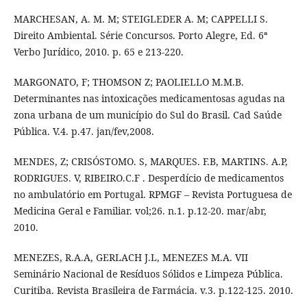
MARCHESAN, A. M. M; STEIGLEDER A. M; CAPPELLI S.
Direito Ambiental. Série Concursos. Porto Alegre, Ed. 6ª
Verbo Jurídico, 2010. p. 65 e 213-220.
MARGONATO, F; THOMSON Z; PAOLIELLO M.M.B.
Determinantes nas intoxicações medicamentosas agudas na
zona urbana de um município do Sul do Brasil. Cad Saúde
Pública. V.4. p.47. jan/fev,2008.
MENDES, Z; CRISÓSTOMO. S, MARQUES. F.B, MARTINS. A.P,
RODRIGUES. V, RIBEIRO.C.F . Desperdício de medicamentos
no ambulatório em Portugal. RPMGF – Revista Portuguesa de
Medicina Geral e Familiar. vol;26. n.1. p.12-20. mar/abr,
2010.
MENEZES, R.A.A, GERLACH J.L, MENEZES M.A. VII
Seminário Nacional de Resíduos Sólidos e Limpeza Pública.
Curitiba. Revista Brasileira de Farmácia. v.3. p.122-125. 2010.