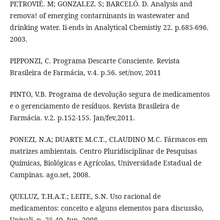
PETROVIÉ. M; GONZALEZ. S; BARCELÓ. D. Analysis and
remova! of emerging contarninants in wastewater and
drinking water. Ii-ends in Analytical Cbemistiy 22. p.685-696.
2003.
PIPPONZI, C. Programa Descarte Consciente. Revista
Brasileira de Farmácia, v.4. p.56. set/nov, 2011
PINTO, V.B. Programa de devolução segura de medicamentos
e o gerenciamento de resíduos. Revista Brasileira de
Farmácia. v.2. p.152-155. Jan/fev,2011.
PONEZI, N.A; DUARTE M.C.T., CLAUDINO M.C. Fármacos em
matrizes ambientais. Centro Pluridisciplinar de Pesquisas
Químicas, Biológicas e Agrícolas, Universidade Estadual de
Campinas. ago.set, 2008.
QUELUZ, T.H.A.T.; LEITE, S.N. Uso racional de
medicamentos: conceito e alguns elementos para discussão,
Univali. p. 25-40, Jun, 2008.