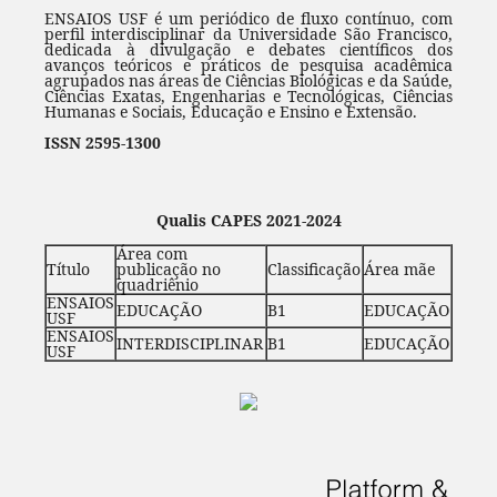
ENSAIOS USF é um periódico de fluxo contínuo, com
perfil interdisciplinar da Universidade São Francisco,
dedicada à divulgação e debates científicos dos
avanços teóricos e práticos de pesquisa acadêmica
agrupados nas áreas de Ciências Biológicas e da Saúde,
Ciências Exatas, Engenharias e Tecnológicas, Ciências
Humanas e Sociais, Educação e Ensino e Extensão.
ISSN 2595-1300
Qualis CAPES 2021-2024
Área com
Título
publicação no
Classificação
Área mãe
quadriênio
ENSAIOS
EDUCAÇÃO
B1
EDUCAÇÃO
USF
ENSAIOS
INTERDISCIPLINAR
B1
EDUCAÇÃO
USF