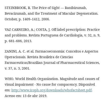
STEINBROOK, R. The Price of Sight — Ranibizumab,
Bevacizumab, and the Treatment of Macular Degeneration.
October, p. 1409–1412, 2006.
VAZ CARNEIRO, A.; COSTA, J. Off-label prescription: Practice
and problems. Revista Portuguesa de Cardiologia, v. 32, n. 9,
p. 681–686, 2013.
ZANINI, A. C. et al. Farmacoeconomia: Conceitos e Aspectos
Operacionais. Revista Brasileira de Ciencias
Farmaceuticas/Brazilian Journal of Pharmaceutical Sciences,
v. 37, n. 3, 2001.
WHO. World Health Organization. Magnitude and causes of
visual impairment - No cause for compacency. Disponível
em:
http://www.icoph.org/downloads/whofactsheet.pdf
.
Acesso em: 13 de abr 2019.