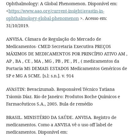
Ophthalmology: A Global Phenomenon. Disponível em:
<
https://www.aao.org/current-insight/avastin-in-
ophthalmology-global-phenomenon
>. Acesso em:
31/10/2019.
ANVISA. Câmara de Regulação do Mercado de
Medicamentos- CMED Secretaria Executiva PREÇOS
MÁXIMOS DE MEDICAMENTOS POR PRINCÍPIO ATIVO AM ,
AP , BA , CE , MA , MG , PB , PE , PI , ( medicamentos da
Portaria MS DEMAIS ESTADOS Medicamentos Genéricos de
SP e MG A SCME. [s.l: s.n.]. v. 914
AVASTIN: Bevacizumab. Responsável Técnico Tatiana
Tsiomis Díaz. Rio de Janeiro: Produtos Roche Químicos e
Farmacêuticos S.A., 2005. Bula de remédio
BRASIL. MINISTÉRIO DA SAÚDE. ANVISA. Registro de
medicamentos. Como a ANVISA vê o uso off label de
medicamentos. Disponível em: