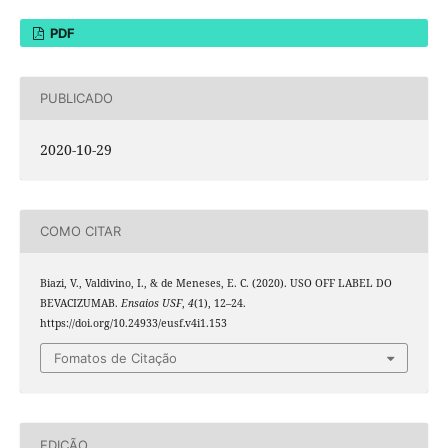
PDF
PUBLICADO
2020-10-29
COMO CITAR
Biazi, V., Valdivino, I., & de Meneses, E. C. (2020). USO OFF LABEL DO
BEVACIZUMAB.
Ensaios USF
,
4
(1), 12–24.
https://doi.org/10.24933/eusf.v4i1.153
Fomatos de Citação
EDIÇÃO