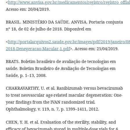
<
http://www.anvisa.gov.br/medicamentos/registro/registro_offla
Acesso em: 20/04/2019.
BRASIL. MINISTÉRIO DA SAÚDE. ANVISA. Portaria conjunta
nº 18, de 02 de julho de 2018. Disponível em
<
http://portalarquivos2.saude.gov.br/images/pdf/2019/janeiro/0
2018-Denegeracao-Macular-1.pdf
>. Acesso em: 25/04/2019.
BRATS. Boletim brasileiro de avaliação de tecnologias em
saúde. Boletim Brasileiro de Avaliação de Tecnologias em
Saúde, p. 1–13, 2008.
CHAKRAVARTHY, U. et al. Ranibizumab versus bevacizumab
to treat neovascular age-related macular degeneration: One-
year findings from the IVAN randomized trial.
Ophthalmology, v. 119, n. 7, p. 1399–1411, 2012.
CHEN, Y. H. et al. Evaluation of the sterility, stability, and
efficacy of bevacizumab stored in multiple-dose vials for 6