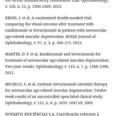
the GEFAL noninferiority randomized trial. Ophthalmology,
v. 120, n. 11, p. 2300–2309, 2013.
KREBS, I. et al. A randomised double-masked trial
comparing the visual outcome after treatment with
ranibizumab or bevacizumab in patients with neovascular
age-related macular degeneration. British Journal of
Ophthalmology, v. 97, n. 3, p. 266–271, 2013.
MARTIN, D. F. et al. Ranibizumab and bevacizumab for
treatment of neovascular age-related macular degeneration:
Two-year results. Ophthalmology, v. 119, n. 7, p. 1388–1398,
2012.
MICHELS, S. et al. Systemic bevacizumab (Avastin) therapy
for neovascular age-related macular degeneration: Twelve-
week results of an uncontrolled open-label clinical study.
Ophthalmology, v. 112, n. 6, p. 1035- 1047.e9, 2005.
NOVARTIS BIOCIÊNCIAS S.A. Contribuição referente à