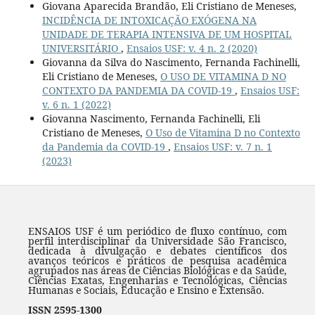
Giovana Aparecida Brandão, Eli Cristiano de Meneses,
INCIDÊNCIA DE INTOXICAÇÃO EXÓGENA NA
UNIDADE DE TERAPIA INTENSIVA DE UM HOSPITAL
UNIVERSITÁRIO
,
Ensaios USF: v. 4 n. 2 (2020)
Giovanna da Silva do Nascimento, Fernanda Fachinelli,
Eli Cristiano de Meneses,
O USO DE VITAMINA D NO
CONTEXTO DA PANDEMIA DA COVID-19
,
Ensaios USF:
v. 6 n. 1 (2022)
Giovanna Nascimento, Fernanda Fachinelli, Eli
Cristiano de Meneses,
O Uso de Vitamina D no Contexto
da Pandemia da COVID-19
,
Ensaios USF: v. 7 n. 1
(2023)
ENSAIOS USF é um periódico de fluxo contínuo, com
perfil interdisciplinar da Universidade São Francisco,
dedicada à divulgação e debates científicos dos
avanços teóricos e práticos de pesquisa acadêmica
agrupados nas áreas de Ciências Biológicas e da Saúde,
Ciências Exatas, Engenharias e Tecnológicas, Ciências
Humanas e Sociais, Educação e Ensino e Extensão.
ISSN 2595-1300