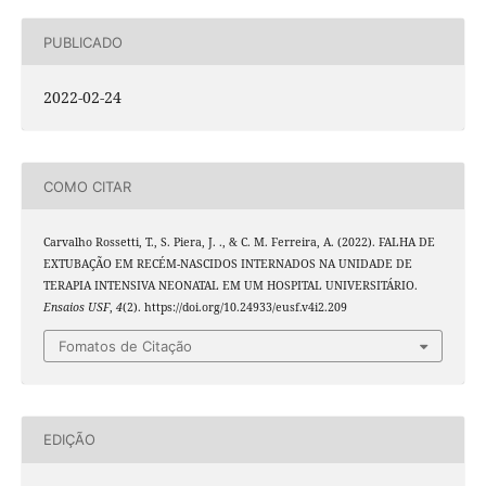
PUBLICADO
2022-02-24
COMO CITAR
Carvalho Rossetti, T., S. Piera, J. ., & C. M. Ferreira, A. (2022). FALHA DE
EXTUBAÇÃO EM RECÉM-NASCIDOS INTERNADOS NA UNIDADE DE
TERAPIA INTENSIVA NEONATAL EM UM HOSPITAL UNIVERSITÁRIO.
Ensaios USF
,
4
(2). https://doi.org/10.24933/eusf.v4i2.209
Fomatos de Citação
EDIÇÃO