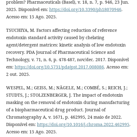
problem? Pharmaceuticals (Basel), v. 18, n. 7, p. 946, 23 Jun.
2025. Disponível em:
https://doi.org/10.3390/ph18070946
.
Acesso em: 15 Ago. 2025.
TSUCHIYA, M. Factors affecting reduction of reference
endotoxin standard activity caused by chelating
agent/detergent matrices: kinetic analysis of low endotoxin
recovery. PDA Journal of Pharmaceutical Science and
Technology, v. 71, n. 6, p. 478-487, nov/dec. 2017. Disponível
em:
https://doi.org/10.5731/pdajpst.2017.008086
. Acesso em:
2 out. 2025.
WESPEL, M.; GEISS, M.; NÄGELE, M.; COMBÉ, S.; REICH, J.;
STUDTS, J.; STOLZENBERGER, J. The impact of endotoxin
masking on the removal of endotoxin during manufacturing
of a biopharmaceutical drug product. Journal of
Chromatography A, v. 1671, p. 462995, 24 maio de 2022.
Disponível em:
https://doi.org/10.1016/j.chroma.2022.462995
.
Acesso em: 15 Ago. 2025.