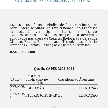
BIOMARCADORES
,
Ensaios USF: v. 7 n. 2 (2023)
ENSAIOS USF é um periódico de fluxo contínuo, com
perfil interdisciplinar da Universidade São Francisco,
dedicada à divulgação e debates científicos dos
avanços teóricos e práticos de pesquisa acadêmica
agrupados nas áreas de Ciências Biológicas e da Saúde,
Ciências Exatas, Engenharias e Tecnológicas, Ciências
Humanas e Sociais, Educação e Ensino e Extensão.
ISSN 2595-1300
Qualis CAPES 2021-2024
Área com
Título
publicação no
Classificação
Área mãe
quadriênio
ENSAIOS
EDUCAÇÃO
B1
EDUCAÇÃO
USF
ENSAIOS
INTERDISCIPLINAR
B1
EDUCAÇÃO
USF