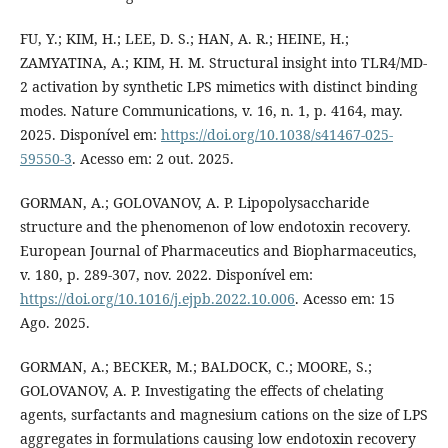
FU, Y.; KIM, H.; LEE, D. S.; HAN, A. R.; HEINE, H.;
ZAMYATINA, A.; KIM, H. M. Structural insight into TLR4/MD-
2 activation by synthetic LPS mimetics with distinct binding
modes. Nature Communications, v. 16, n. 1, p. 4164, may.
2025. Disponível em:
https://doi.org/10.1038/s41467-025-
59550-3
. Acesso em: 2 out. 2025.
GORMAN, A.; GOLOVANOV, A. P. Lipopolysaccharide
structure and the phenomenon of low endotoxin recovery.
European Journal of Pharmaceutics and Biopharmaceutics,
v. 180, p. 289-307, nov. 2022. Disponível em:
https://doi.org/10.1016/j.ejpb.2022.10.006
. Acesso em: 15
Ago. 2025.
GORMAN, A.; BECKER, M.; BALDOCK, C.; MOORE, S.;
GOLOVANOV, A. P. Investigating the effects of chelating
agents, surfactants and magnesium cations on the size of LPS
aggregates in formulations causing low endotoxin recovery