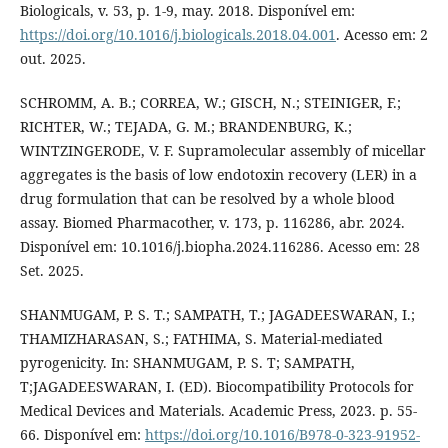
Biologicals, v. 53, p. 1-9, may. 2018. Disponível em:
https://doi.org/10.1016/j.biologicals.2018.04.001
. Acesso em: 2
out. 2025.
SCHROMM, A. B.; CORREA, W.; GISCH, N.; STEINIGER, F.;
RICHTER, W.; TEJADA, G. M.; BRANDENBURG, K.;
WINTZINGERODE, V. F. Supramolecular assembly of micellar
aggregates is the basis of low endotoxin recovery (LER) in a
drug formulation that can be resolved by a whole blood
assay. Biomed Pharmacother, v. 173, p. 116286, abr. 2024.
Disponível em: 10.1016/j.biopha.2024.116286. Acesso em: 28
Set. 2025.
SHANMUGAM, P. S. T.; SAMPATH, T.; JAGADEESWARAN, I.;
THAMIZHARASAN, S.; FATHIMA, S. Material-mediated
pyrogenicity. In: SHANMUGAM, P. S. T; SAMPATH,
T;JAGADEESWARAN, I. (ED). Biocompatibility Protocols for
Medical Devices and Materials. Academic Press, 2023. p. 55-
66. Disponível em:
https://doi.org/10.1016/B978-0-323-91952-