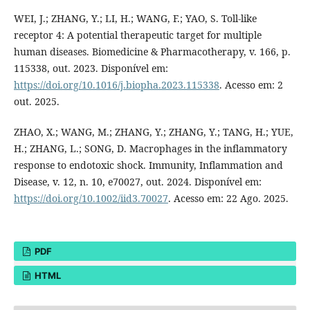
WEI, J.; ZHANG, Y.; LI, H.; WANG, F.; YAO, S. Toll-like
receptor 4: A potential therapeutic target for multiple
human diseases. Biomedicine & Pharmacotherapy, v. 166, p.
115338, out. 2023. Disponível em:
https://doi.org/10.1016/j.biopha.2023.115338
. Acesso em: 2
out. 2025.
ZHAO, X.; WANG, M.; ZHANG, Y.; ZHANG, Y.; TANG, H.; YUE,
H.; ZHANG, L.; SONG, D. Macrophages in the inflammatory
response to endotoxic shock. Immunity, Inflammation and
Disease, v. 12, n. 10, e70027, out. 2024. Disponível em:
https://doi.org/10.1002/iid3.70027
. Acesso em: 22 Ago. 2025.
PDF
HTML