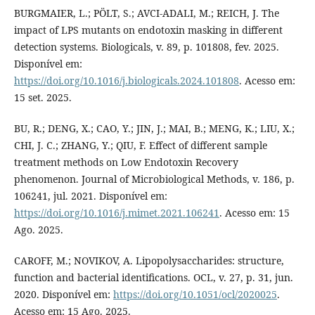
BURGMAIER, L.; PÖLT, S.; AVCI-ADALI, M.; REICH, J. The
impact of LPS mutants on endotoxin masking in different
detection systems. Biologicals, v. 89, p. 101808, fev. 2025.
Disponível em:
https://doi.org/10.1016/j.biologicals.2024.101808
. Acesso em:
15 set. 2025.
BU, R.; DENG, X.; CAO, Y.; JIN, J.; MAI, B.; MENG, K.; LIU, X.;
CHI, J. C.; ZHANG, Y.; QIU, F. Effect of different sample
treatment methods on Low Endotoxin Recovery
phenomenon. Journal of Microbiological Methods, v. 186, p.
106241, jul. 2021. Disponível em:
https://doi.org/10.1016/j.mimet.2021.106241
. Acesso em: 15
Ago. 2025.
CAROFF, M.; NOVIKOV, A. Lipopolysaccharides: structure,
function and bacterial identifications. OCL, v. 27, p. 31, jun.
2020. Disponível em:
https://doi.org/10.1051/ocl/2020025
.
Acesso em: 15 Ago. 2025.