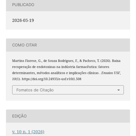
PUBLICADO
2026-05-19
COMO CITAR
Martins Fiorese, G., de Souza Rodrigues, F., & Pacheco, T. (2026). Baixa
recuperação de endotoxinas na indústria farmacêutica: fatores
determinantes, métodos analíticos e implicações clínicas .
Ensaios USF
,
10
(1). https://doi.org/10.24933/e-usf.v10i1.508
Fomatos de Citação
EDIÇÃO
v. 10 n. 1 (2026)