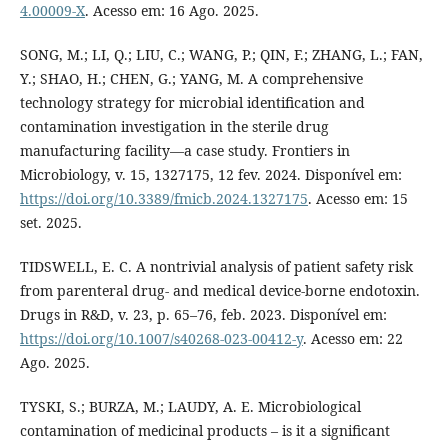
4.00009-X
. Acesso em: 16 Ago. 2025.
SONG, M.; LI, Q.; LIU, C.; WANG, P.; QIN, F.; ZHANG, L.; FAN,
Y.; SHAO, H.; CHEN, G.; YANG, M. A comprehensive
technology strategy for microbial identification and
contamination investigation in the sterile drug
manufacturing facility—a case study. Frontiers in
Microbiology, v. 15, 1327175, 12 fev. 2024. Disponível em:
https://doi.org/10.3389/fmicb.2024.1327175
. Acesso em: 15
set. 2025.
TIDSWELL, E. C. A nontrivial analysis of patient safety risk
from parenteral drug- and medical device-borne endotoxin.
Drugs in R&D, v. 23, p. 65–76, feb. 2023. Disponível em:
https://doi.org/10.1007/s40268-023-00412-y
. Acesso em: 22
Ago. 2025.
TYSKI, S.; BURZA, M.; LAUDY, A. E. Microbiological
contamination of medicinal products – is it a significant