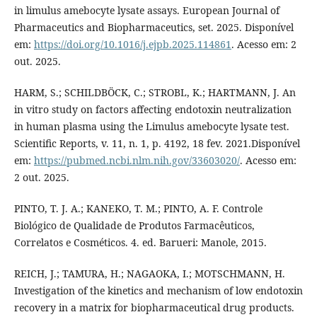
in limulus amebocyte lysate assays. European Journal of
Pharmaceutics and Biopharmaceutics, set. 2025. Disponível
em:
https://doi.org/10.1016/j.ejpb.2025.114861
. Acesso em: 2
out. 2025.
HARM, S.; SCHILDBÖCK, C.; STROBL, K.; HARTMANN, J. An
in vitro study on factors affecting endotoxin neutralization
in human plasma using the Limulus amebocyte lysate test.
Scientific Reports, v. 11, n. 1, p. 4192, 18 fev. 2021.Disponível
em:
https://pubmed.ncbi.nlm.nih.gov/33603020/
. Acesso em:
2 out. 2025.
PINTO, T. J. A.; KANEKO, T. M.; PINTO, A. F. Controle
Biológico de Qualidade de Produtos Farmacêuticos,
Correlatos e Cosméticos. 4. ed. Barueri: Manole, 2015.
REICH, J.; TAMURA, H.; NAGAOKA, I.; MOTSCHMANN, H.
Investigation of the kinetics and mechanism of low endotoxin
recovery in a matrix for biopharmaceutical drug products.