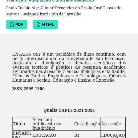
Paulo Toshio Abe, Gilmar Fernandes do Prado, José Fausto de
Morais, Luciane Bizari Coin de Carvalho
PDF
HTML
ENSAIOS USF é um periódico de fluxo contínuo, com
perfil interdisciplinar da Universidade São Francisco,
dedicada à divulgação e debates científicos dos
avanços teóricos e práticos de pesquisa acadêmica
agrupados nas áreas de Ciências Biológicas e da Saúde,
Ciências Exatas, Engenharias e Tecnológicas, Ciências
Humanas e Sociais, Educação e Ensino e Extensão.
ISSN 2595-1300
Qualis CAPES 2021-2024
Área com
Título
publicação no
Classificação
Área mãe
quadriênio
ENSAIOS
EDUCAÇÃO
B1
EDUCAÇÃO
USF